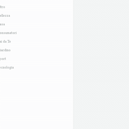
ltro
ellezza
asa
onsumatori
ai da Te
iardino
port
ecnologia