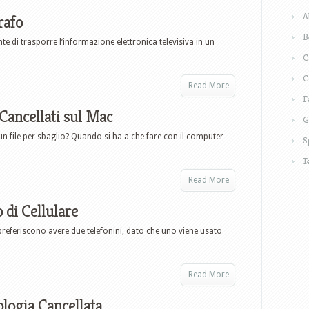
A
rafo
B
e di trasporre l’informazione elettronica televisiva in un
C
C
Read More
F
Cancellati sul Mac
G
 un file per sbaglio? Quando si ha a che fare con il computer
S
T
Read More
di Cellulare
 preferiscono avere due telefonini, dato che uno viene usato
Read More
logia Cancellata