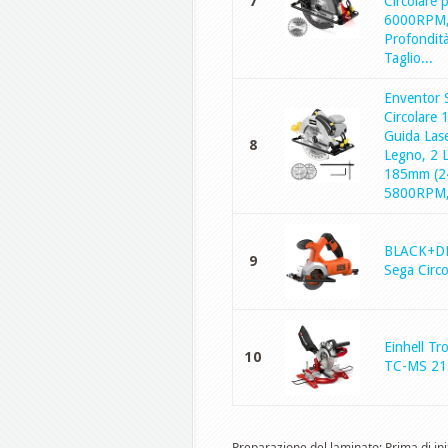
7
Circolare 
6000RPM
Profondità
Taglio...
Enventor 
Circolare
Guida Lase
8
Legno, 2 
185mm (2
5800RPM,T
BLACK+D
9
Sega Circo
Einhell Tr
10
TC-MS 21
Preparazione del laminato: Prima di iniz