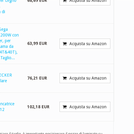
per Legno
68,69 EUR
Acquista su Amazon
,
 di
Sega
 1200W con
r, per
63,99 EUR
Acquista su Amazon
Lama da
4T&40T),
aglio...
ECKER
76,21 EUR
Acquista su Amazon
lare
oncatrice
102,18 EUR
Acquista su Amazon
12
iare il taglio, è importante posizionare il pezzo di laminato su