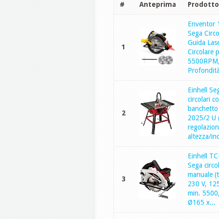
#
Anteprima
Prodotto
Enventor
Sega Circo
Guida Las
1
Circolare 
5500RPM
Profondità 
Einhell Se
circolari c
banchetto
2
2025/2 U 
regolazion
altezza/inc
Einhell T
Sega circo
manuale (
3
230 V, 125
min. 5500
Ø165 x...