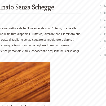
inato Senza Schegge
A
B
C
C
 nel settore dell’edilizia e del design d’interni, grazie alla
a di finiture disponibili. Tuttavia, lavorare con il laminato può
F
 tratta di tagliarlo senza causare scheggiature o danni. In
G
 consigli e trucchi su come tagliare il laminato senza
S
ienza personale e sulle conoscenze acquisite nel corso degli
T