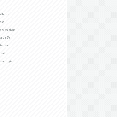
ltro
ellezza
asa
onsumatori
ai da Te
iardino
port
ecnologia