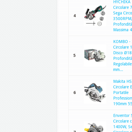
HYCHIKA 
Circolare 
Sega Circo
4
3500RPM
Profondità
Massima 4
KOMBO - 
Circolare
Disco Ø1
5
Profondità
Regolabile
mm...
Makita H
Circolare E
6
Portatile
Professio
190mm 5
Enventor 
Circolare 
1400W, S