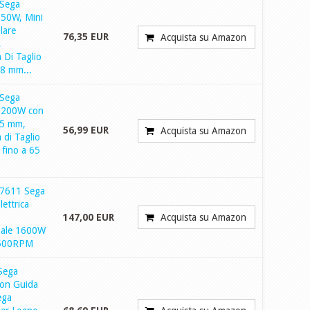
Sega
750W, Mini
lare
76,35 EUR
Acquista su Amazon
,
 Di Taglio
8 mm...
Sega
 1200W con
85 mm,
56,99 EUR
Acquista su Amazon
 di Taglio
 fino a 65
S7611 Sega
lettrica
147,00 EUR
Acquista su Amazon
nale 1600W
500RPM
Sega
con Guida
ega