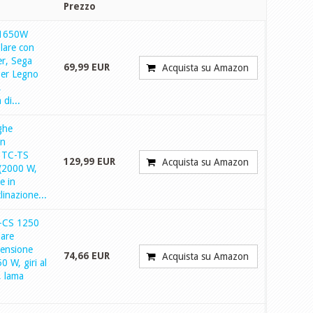
Prezzo
 1650W
lare con
er, Sega
69,99 EUR
Acquista su Amazon
per Legno
,
di...
ghe
on
 TC-TS
129,99 EUR
Acquista su Amazon
(2000 W,
e in
linazione...
C-CS 1250
lare
tensione
74,66 EUR
Acquista su Amazon
0 W, giri al
, lama